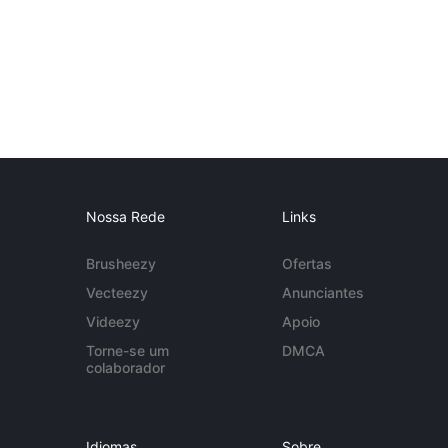
Nossa Rede
Links
Brusheezy
Ofertas
Vecteezy
Anunciantes
Videezy
Apoio
Torne-se um
DMCA
colaborador
Idiomas
Sobre