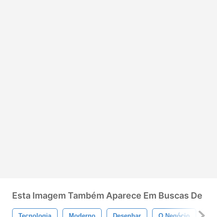
Esta Imagem Também Aparece Em Buscas De
Tecnologia
Moderno
Desenhar
O Negócio
Pix