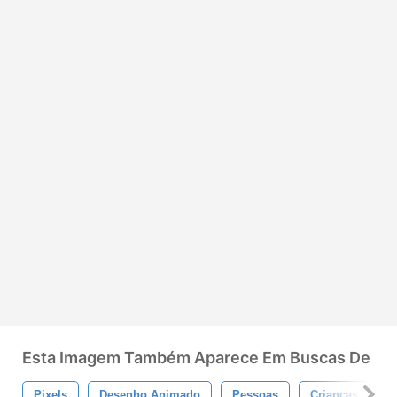
Esta Imagem Também Aparece Em Buscas De
Pixels
Desenho Animado
Pessoas
Crianças
8