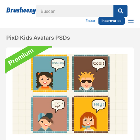
Entrar
Inscreva-se
PixD Kids Avatars PSDs