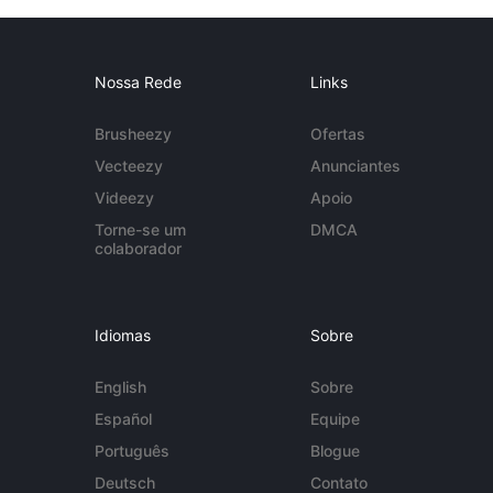
Nossa Rede
Links
Brusheezy
Ofertas
Vecteezy
Anunciantes
Videezy
Apoio
Torne-se um
DMCA
colaborador
Idiomas
Sobre
English
Sobre
Español
Equipe
Português
Blogue
Deutsch
Contato