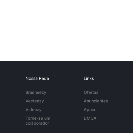
Nossa Rede
Links
Brusheezy
Ofertas
Vecteezy
Anunciantes
Videezy
Apoio
Torne-se um
DMCA
colaborador