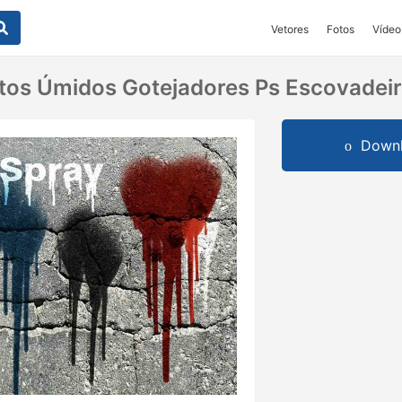
Vetores
Fotos
Vídeo
os Úmidos Gotejadores Ps Escovadeir
Downl