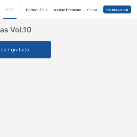
Inscreva-se
PSD
Português
Assine Premium
Entrar
as Vol.10
oad gratuito