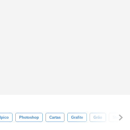
lpico
Photoshop
Cartas
Grafite
Grão
Stencil