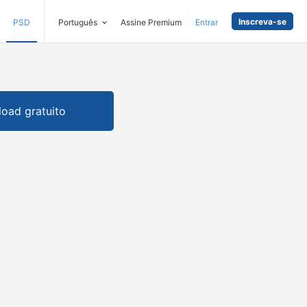
Inscreva-se
PSD
Português
Assine Premium
Entrar
oad gratuito