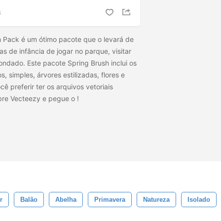
S
h Pack é um ótimo pacote que o levará de
s de infância de jogar no parque, visitar
condado. Este pacote Spring Brush inclui os
s, simples, árvores estilizadas, flores e
ê preferir ter os arquivos vetoriais
obre Vecteezy e pegue o
!
r
Balão
Abelha
Primavera
Natureza
Isolado