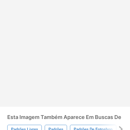
Esta Imagem Também Aparece Em Buscas De
Padrões Livres
Padrões
Padrões De Fotoshop
Tex