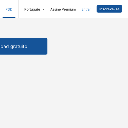
Inscreva-se
PSD
Português
Assine Premium
Entrar
oad gratuito