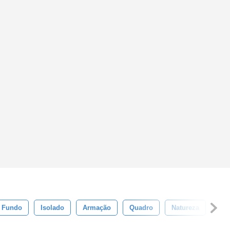
Fundo
Isolado
Armação
Quadro
Natureza
Dec