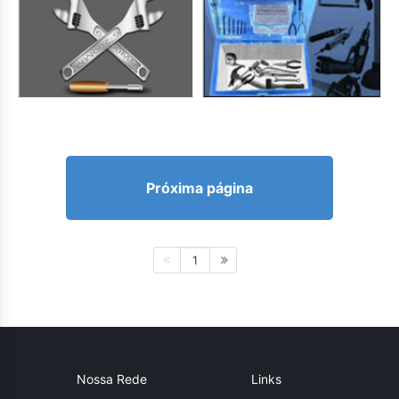
Próxima página
1
Nossa Rede
Links