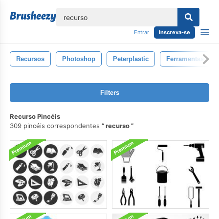
echar
Entrar
Inscreva-se
Recursos
Photoshop
Peterplastic
Ferramentas
Filters
Recurso Pincéis
309 pincéis correspondentes
recurso