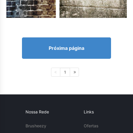
Próxima página
1
Nossa Rede
Links
Brusheezy
Ofertas