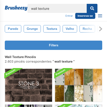
echar
Entrar
Inscreva-se
Parede
Grunge
Textura
Velho
Rocha
Tijo
Filters
Wall Texture Pincéis
2.603 pincéis correspondentes
wall texture