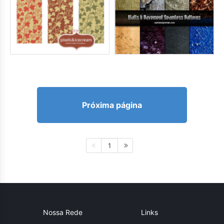
Próxima página
1
Nossa Rede
Links