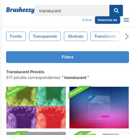
echar
Entrar
Inscreva-se
Fundo
Transparente
Abstrato
Translúcido
Luz
Filters
Translucent Pincéis
517 pincéis correspondentes
translucent