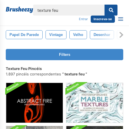
echar
Entrar
Inscreva-se
Papel De Parede
Vintage
Velho
Desenhar
Padr
Filters
Texture Feu Pincéis
1.897 pincéis correspondentes
texture feu