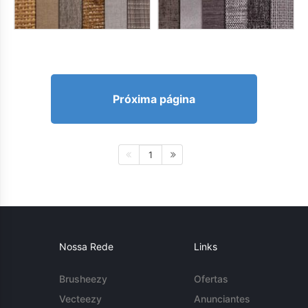
Próxima página
1
Nossa Rede
Links
Brusheezy
Ofertas
Vecteezy
Anunciantes