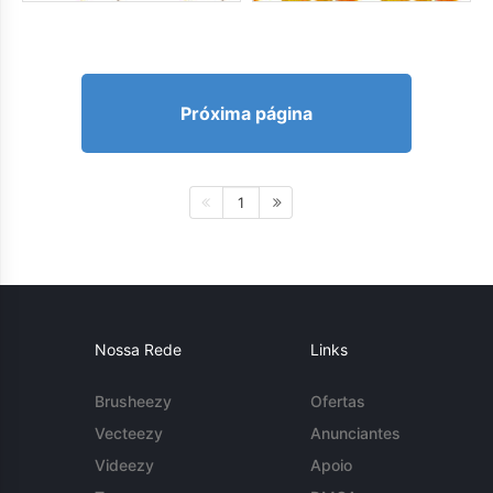
Próxima página
1
Nossa Rede
Links
Brusheezy
Ofertas
Vecteezy
Anunciantes
Videezy
Apoio