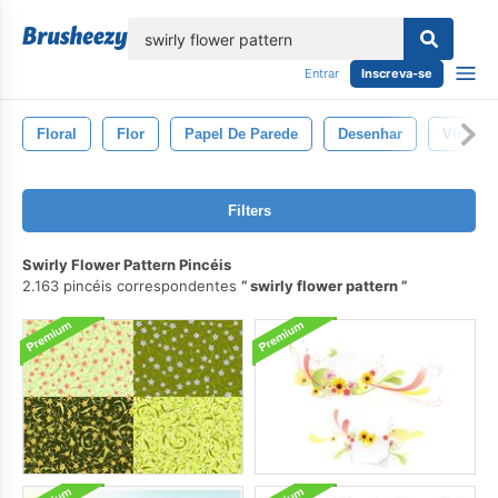
echar
Entrar
Inscreva-se
Floral
Flor
Papel De Parede
Desenhar
Vintage
Filters
Swirly Flower Pattern Pincéis
2.163 pincéis correspondentes
swirly flower pattern