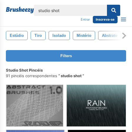
echar
Entrar
Inscreva-se
Estúdio
Tiro
Isolado
Mistério
Abstrato
M
Filters
Studio Shot Pincéis
91 pincéis correspondentes
studio shot