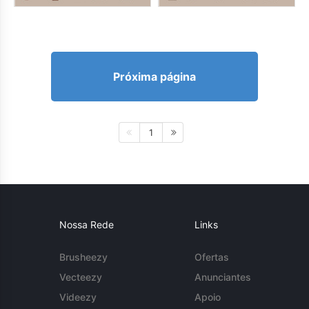
Próxima página
1
Nossa Rede
Links
Brusheezy
Ofertas
Vecteezy
Anunciantes
Videezy
Apoio