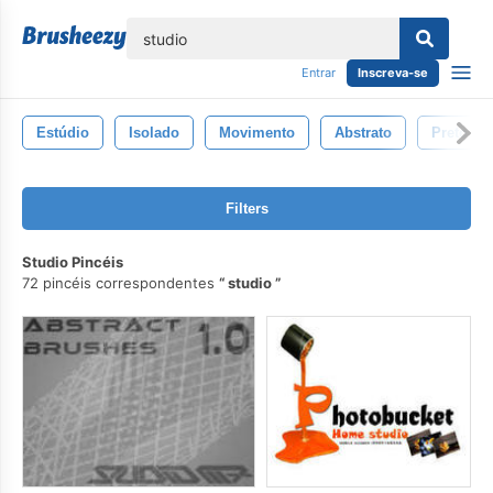
echar
Entrar
Inscreva-se
Estúdio
Isolado
Movimento
Abstrato
Preto
Filters
Studio Pincéis
72 pincéis correspondentes
studio