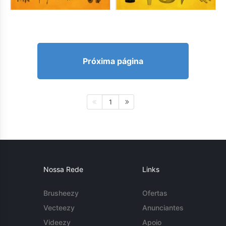
Próxima página
1
Nossa Rede
Links
Brusheezy
Ofertas
Vecteezy
Anunciantes
Videezy
Apoio