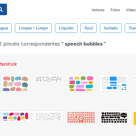
Vetores
Fotos
Vídeo
Agua
Limpar \ Limpo
Líquido
Azul
Isolado
Tra
 pincéis correspondentes
speech bubbles