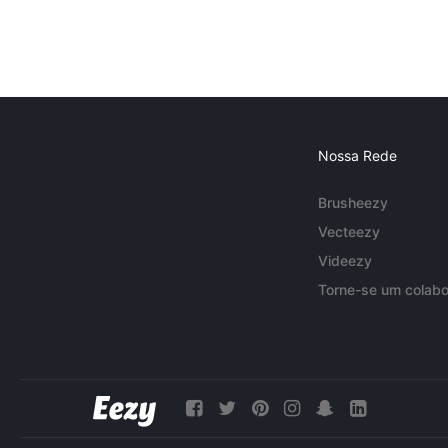
Nossa Rede
Brusheezy
Vecteezy
Videezy
Torne-se um colabo