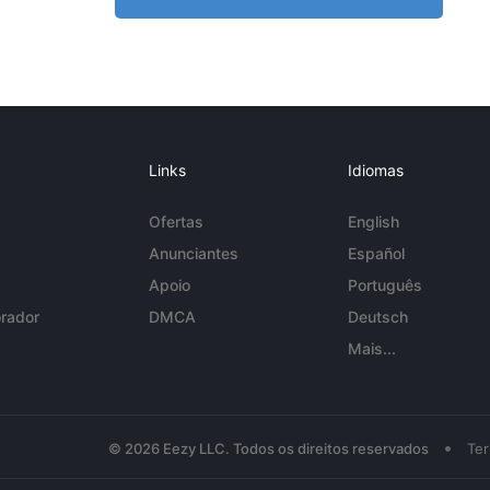
Links
Idiomas
Ofertas
English
Anunciantes
Español
Apoio
Português
rador
DMCA
Deutsch
Mais...
•
© 2026 Eezy LLC. Todos os direitos reservados
Te