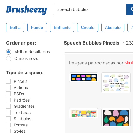
Bolha
Fundo
Brilhante
Círculo
Abstrato
Ordenar por:
Speech Bubbles Pincéis
-
232
Melhor Resultados
O mais novo
Imagens patrocinadas por
Tipo de arquivo:
Pincéis
Actions
PSDs
Padrões
Gradientes
Texturas
Símbolos
Formas
Styles