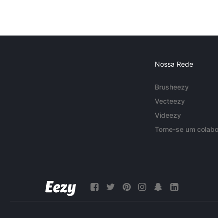
Nossa Rede
Brusheezy
Vecteezy
Videezy
Torne-se um colabo