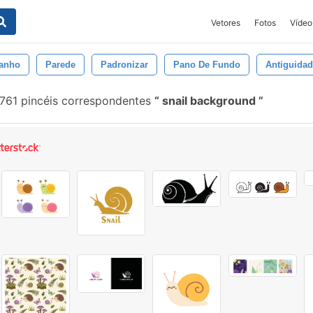
Vetores
Fotos
Vídeo
anho
Parede
Padronizar
Pano De Fundo
Antiguida
761 pincéis correspondentes
snail background