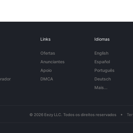
Links
Idiomas
Ofertas
English
Anunciantes
Español
Apoio
Português
rador
DMCA
Deutsch
Mais...
•
© 2026 Eezy LLC. Todos os direitos reservados
Te