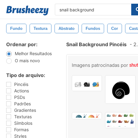
Fundo
Textura
Abstrato
Fundos
Cor
Cast
Ordenar por:
Snail Background Pincéis
-
2.
Melhor Resultados
O mais novo
Imagens patrocinadas por
Tipo de arquivo:
Pincéis
Actions
PSDs
Padrões
Gradientes
Texturas
Símbolos
Formas
Styles