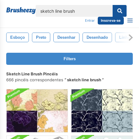
echar
Entrar
Inscreva-se
Esboço
Preto
Desenhar
Desenhado
Linha
Filters
Sketch Line Brush Pincéis
666 pincéis correspondentes
sketch line brush