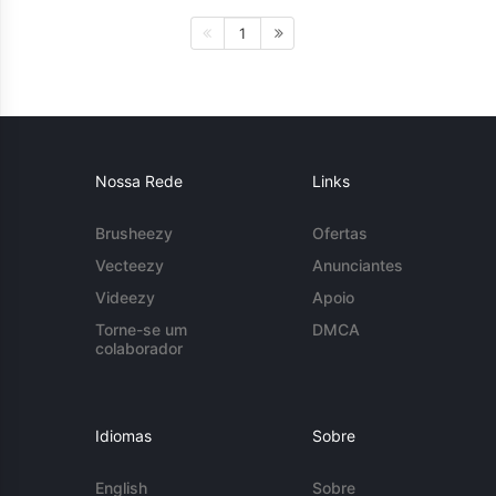
1
Nossa Rede
Links
Brusheezy
Ofertas
Vecteezy
Anunciantes
Videezy
Apoio
Torne-se um
DMCA
colaborador
Idiomas
Sobre
English
Sobre