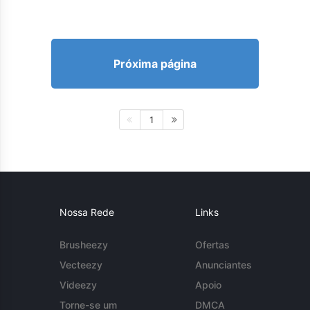
Próxima página
1
Nossa Rede
Links
Brusheezy
Ofertas
Vecteezy
Anunciantes
Videezy
Apoio
Torne-se um
DMCA