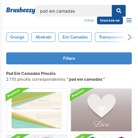
echar
Entrar
Inscreva-se
Grunge
Abstrato
Em Camadas
Transparente
P
Filters
Psd Em Camadas Pincéis
2.170 pincéis correspondentes
psd em camadas