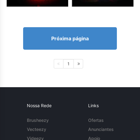
Próxima página
1
Nossa Rede
Links
Brusheezy
Ofertas
Vecteezy
Anunciantes
Videezy
Apoio