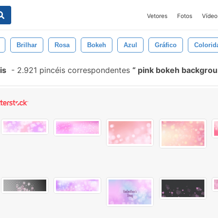
Vetores
Fotos
Vídeo
Brilhar
Rosa
Bokeh
Azul
Gráfico
Colorid
is
-
2.921 pincéis correspondentes
pink bokeh backgro