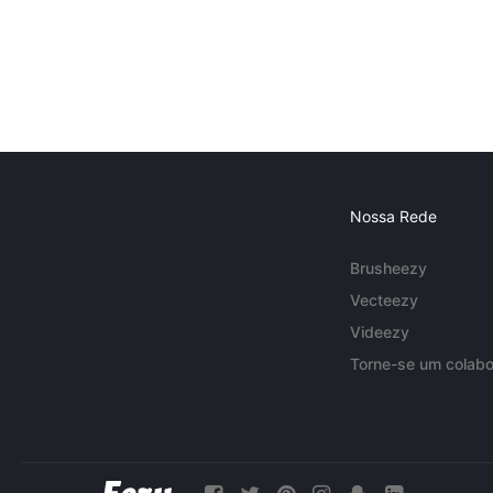
Nossa Rede
Brusheezy
Vecteezy
Videezy
Torne-se um colabo