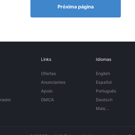
Próxima página
Links
Idiomas
Ofertas
English
Anunciantes
Español
Apoio
Português
rador
DMCA
Deutsch
Mais...