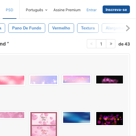
Inscreva-se
PSD
Português
Assine Premium
Entrar
a
Pano De Fundo
Vermelho
Textura
Alargamento
und
de 43
1