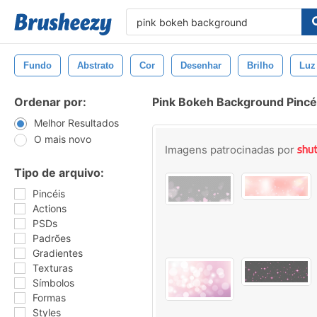
Fundo
Abstrato
Cor
Desenhar
Brilho
Luz
Ordenar por:
Pink Bokeh Background Pincé
Melhor Resultados
O mais novo
Imagens patrocinadas por
Tipo de arquivo:
Pincéis
Actions
PSDs
Padrões
Gradientes
Texturas
Símbolos
Formas
Styles