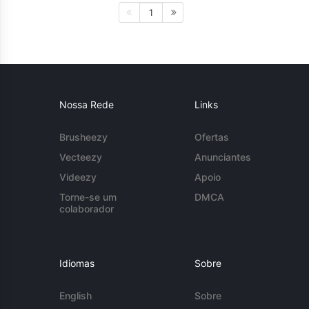
1
Nossa Rede
Links
Brusheezy
Ofertas
Vecteezy
Anunciantes
Videezy
Apoio
Torne-se um
DMCA
colaborador
Idiomas
Sobre
English
Sobre