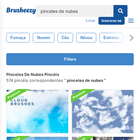
echar
Entrar
Inscreva-se
Fumaça
Nuvem
Céu
Névoa
Estrelas
Árvo
Filters
Pinceles De Nubes Pincéis
574 pincéis correspondentes
pinceles de nubes