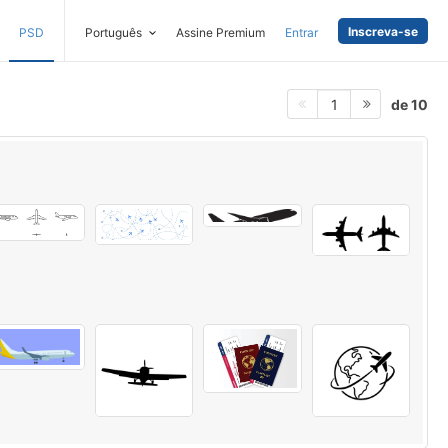
Inscreva-se
PSD
Português
Assine Premium
Entrar
de 10
1