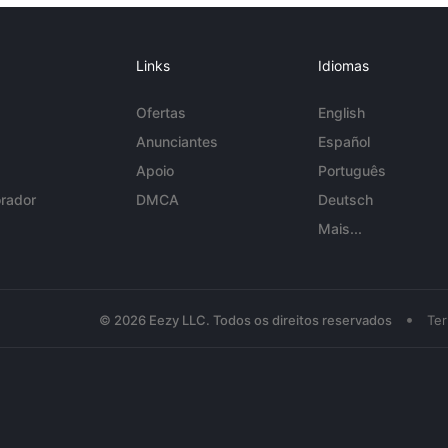
Links
Idiomas
Ofertas
English
Anunciantes
Español
Apoio
Português
rador
DMCA
Deutsch
Mais...
•
© 2026 Eezy LLC. Todos os direitos reservados
Te