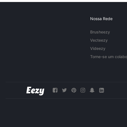
Nossa Rede
Brusheezy
Vecteezy
Videezy
Torne-se um colabo