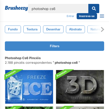
echar
Entrar
Inscreva-se
Fundo
Textura
Desenhar
Abstrato
Natureza
Filters
Photoshop Cs6 Pincéis
2.188 pincéis correspondentes
photoshop cs6