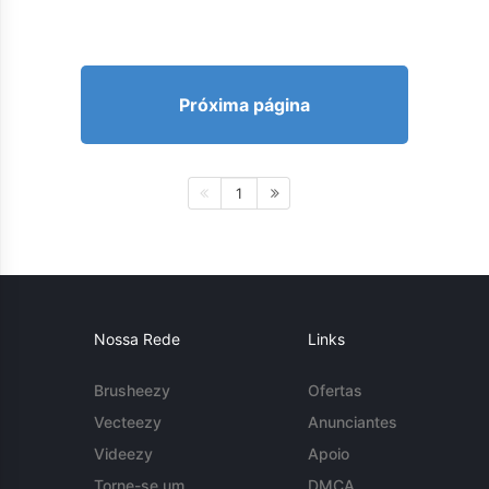
Próxima página
1
Nossa Rede
Links
Brusheezy
Ofertas
Vecteezy
Anunciantes
Videezy
Apoio
Torne-se um
DMCA