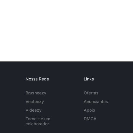
Nossa Rede
Links
Brusheezy
Ofertas
Vecteezy
Anunciantes
Videezy
Apoio
Torne-se um
DMCA
colaborador