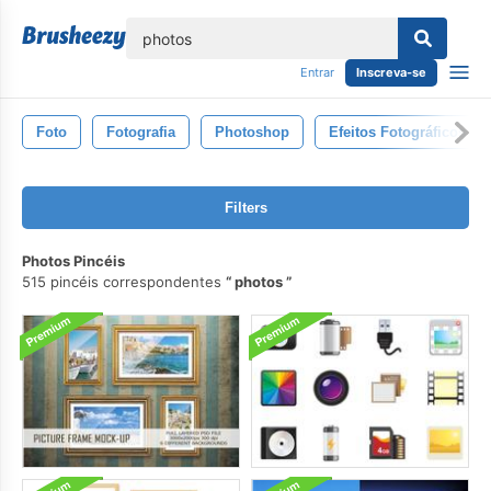
echar
Entrar
Inscreva-se
Foto
Fotografia
Photoshop
Efeitos Fotográficos
Filters
Photos Pincéis
515 pincéis correspondentes
photos