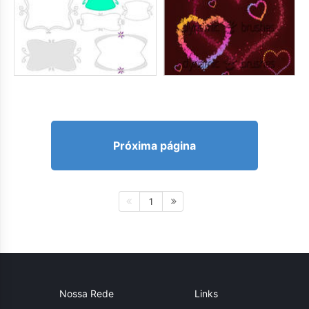
Próxima página
1
Nossa Rede
Links