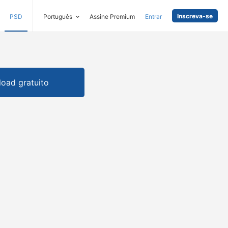
Inscreva-se
PSD
Português
Assine Premium
Entrar
oad gratuito