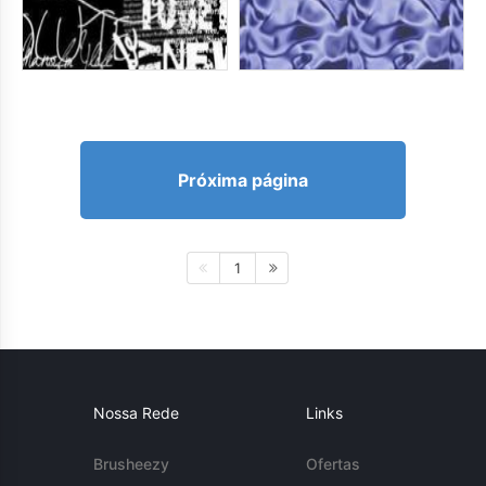
Próxima página
1
Nossa Rede
Links
Brusheezy
Ofertas