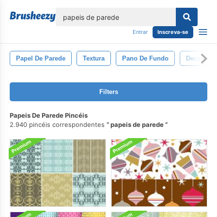
echar
Entrar
Inscreva-se
Papel De Parede
Textura
Pano De Fundo
Decoraçã
Filters
Papeis De Parede Pincéis
2.940 pincéis correspondentes
papeis de parede