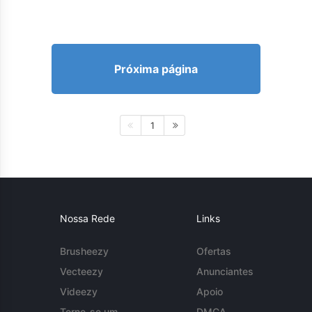
Próxima página
1
Nossa Rede
Links
Brusheezy
Ofertas
Vecteezy
Anunciantes
Videezy
Apoio
Torne-se um
DMCA