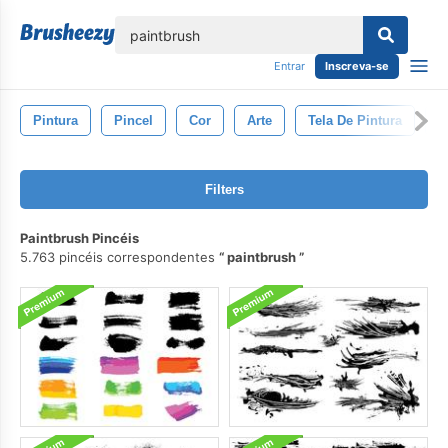
echar
Entrar
Inscreva-se
Pintura
Pincel
Cor
Arte
Tela De Pintura
M
Filters
Paintbrush Pincéis
5.763 pincéis correspondentes
paintbrush