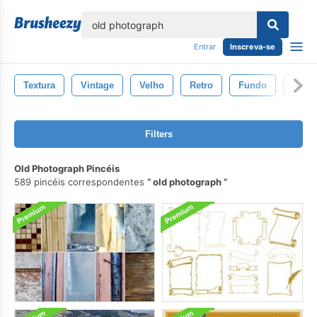
echar
Entrar
Inscreva-se
Textura
Vintage
Velho
Retro
Fundo
Antig
Filters
Old Photograph Pincéis
589 pincéis correspondentes
old photograph