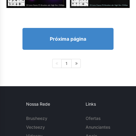
Próxima página
1
Nossa Rede
Links
Brusheezy
Ofertas
Vecteezy
Anunciantes
Videezy
Apoio