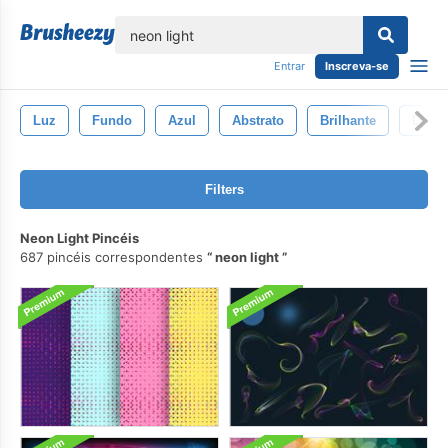
echar
Entrar
Inscreva-se
Luz
Fundo
Azul
Abstrato
Brilhante
Dese
Filters
Neon Light Pincéis
687 pincéis correspondentes
neon light