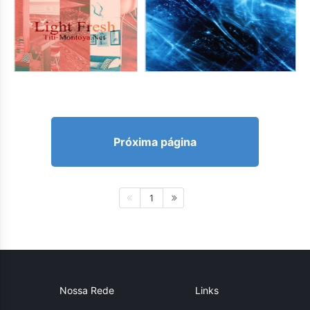
Próxima página
1
Nossa Rede
Links