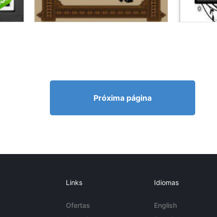
Próxima página
Links
Idiomas
Ofertas
English