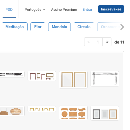
Inscreva-se
PSD
Português
Assine Premium
Entrar
Meditação
Flor
Mandala
Círculo
Ornamento
de 11
1