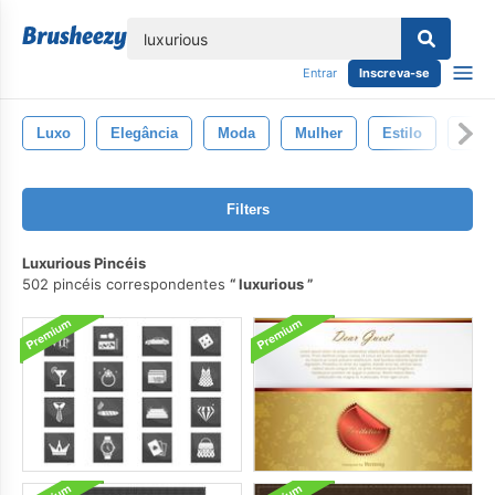
echar
Entrar
Inscreva-se
Luxo
Elegância
Moda
Mulher
Estilo
Bele
Filters
Luxurious Pincéis
502 pincéis correspondentes
luxurious