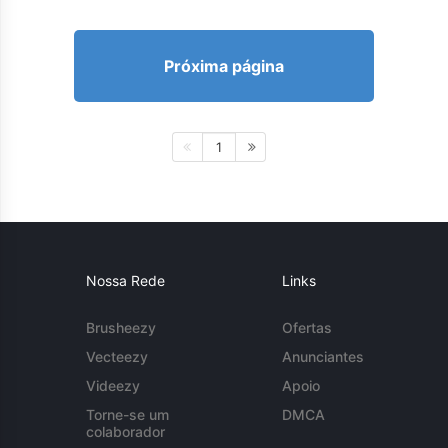
Próxima página
1
Nossa Rede
Links
Brusheezy
Ofertas
Vecteezy
Anunciantes
Videezy
Apoio
Torne-se um
DMCA
colaborador