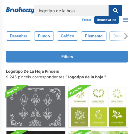
echar
Entrar
Inscreva-se
Desenhar
Fundo
Gráfico
Elemento
Decoração
Filters
Logotipo De La Hoja Pincéis
9.245 pincéis correspondentes
logotipo de la hoja