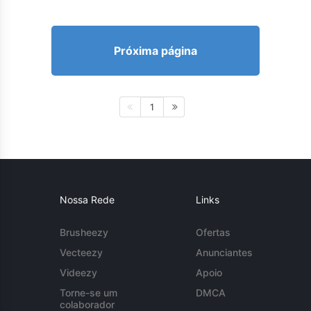
Próxima página
1
Nossa Rede
Links
Brusheezy
Ofertas
Vecteezy
Anunciantes
Videezy
Apoio
Torne-se um
DMCA
colaborador