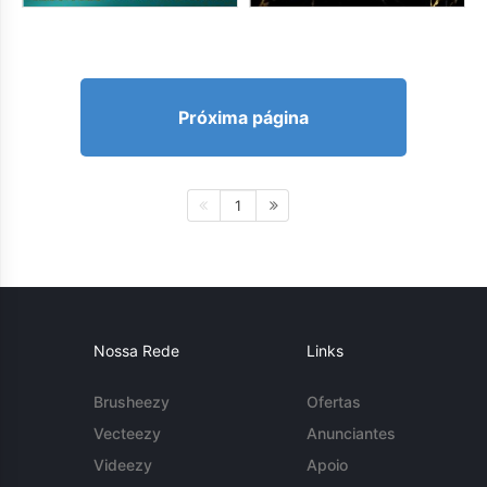
Próxima página
1
Nossa Rede
Links
Brusheezy
Ofertas
Vecteezy
Anunciantes
Videezy
Apoio