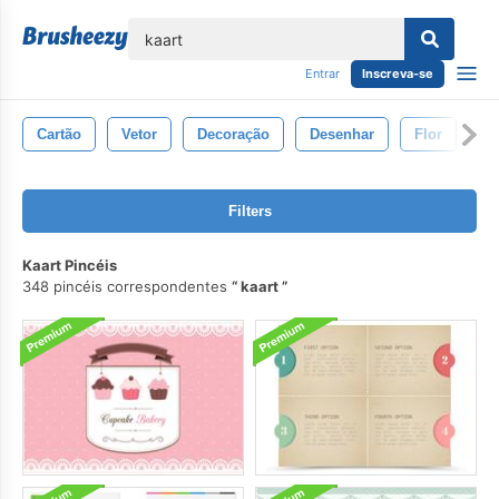
echar
Entrar
Inscreva-se
Cartão
Vetor
Decoração
Desenhar
Flor
Pa
Filters
Kaart Pincéis
348 pincéis correspondentes
kaart