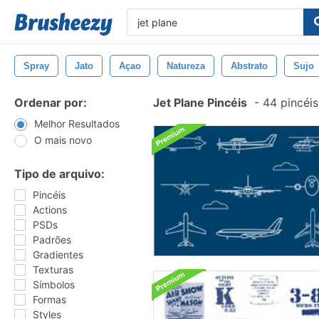
Spray
Jato
Açao
Natureza
Abstrato
Sujo
Ordenar por:
Jet Plane Pincéis
-
44 pincéi
Melhor Resultados
O mais novo
Tipo de arquivo:
Pincéis
Actions
PSDs
Padrões
Gradientes
Texturas
Símbolos
Formas
Styles