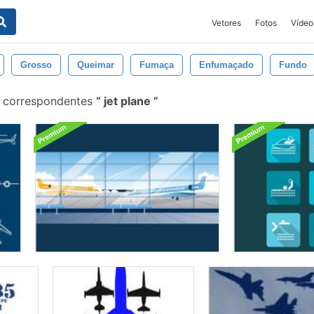
Vetores
Fotos
Vídeo
Grosso
Queimar
Fumaça
Enfumaçado
Fundo
s correspondentes
jet plane