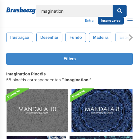
echar
Entrar
Inscreva-se
Ilustração
Desenhar
Fundo
Madeira
Estrela
Filters
Imagination Pincéis
58 pincéis correspondentes
imagination