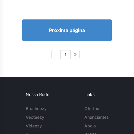
Próxima página
1
Nossa Rede
Links
Brusheezy
Ofertas
Vecteezy
Anunciantes
Videezy
Apoio