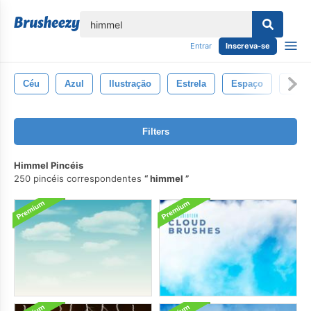
echar
Entrar
Inscreva-se
Céu
Azul
Ilustração
Estrela
Espaço
Fund
Filters
Himmel Pincéis
250 pincéis correspondentes
himmel