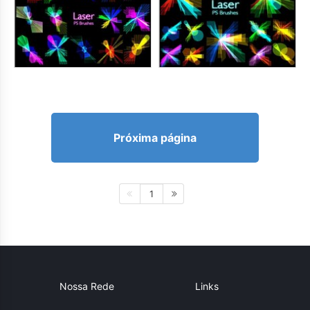
Próxima página
1
Nossa Rede
Links