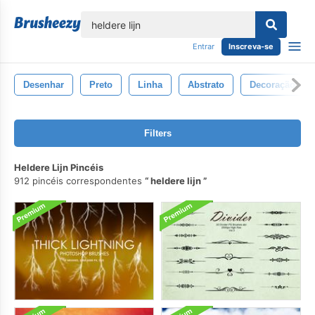
echar
Entrar
Inscreva-se
Desenhar
Preto
Linha
Abstrato
Decoração
Filters
Heldere Lijn Pincéis
912 pincéis correspondentes
heldere lijn