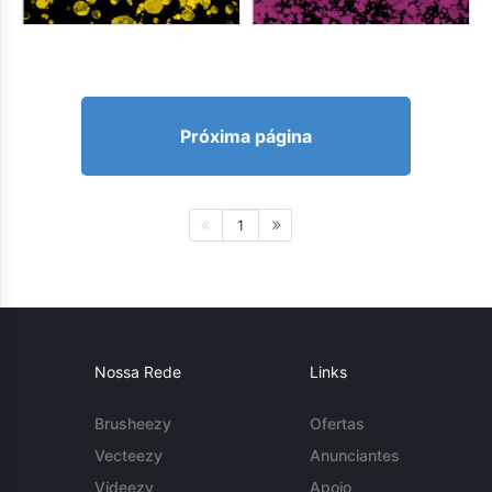
Próxima página
1
Nossa Rede
Links
Brusheezy
Ofertas
Vecteezy
Anunciantes
Videezy
Apoio