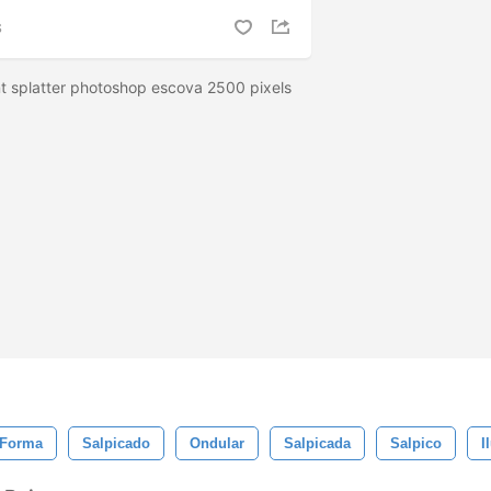
S
t splatter photoshop escova 2500 pixels
Forma
Salpicado
Ondular
Salpicada
Salpico
I