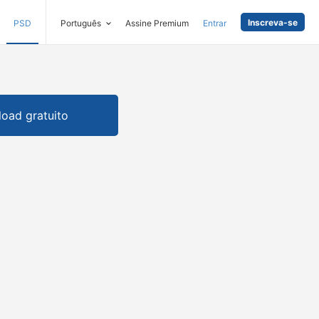
Inscreva-se
PSD
Português
Assine Premium
Entrar
oad gratuito