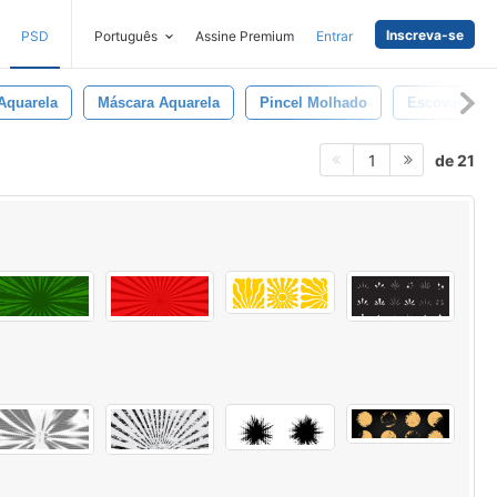
Inscreva-se
PSD
Português
Assine Premium
Entrar
Aquarela
Máscara Aquarela
Pincel Molhado
Escovas Gru
de 21
1