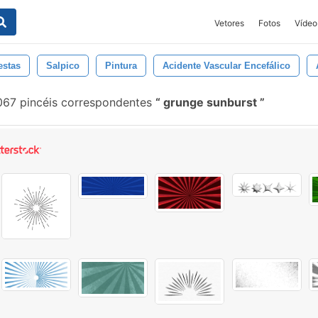
Vetores
Fotos
Vídeo
estas
Salpico
Pintura
Acidente Vascular Encefálico
067 pincéis correspondentes
grunge sunburst