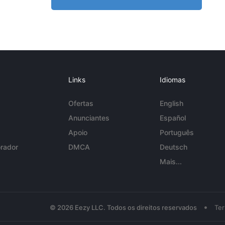
Links
Idiomas
Ofertas
English
Anunciantes
Español
Apoio
Português
rador
DMCA
Deutsch
Mais...
•
© 2026 Eezy LLC. Todos os direitos reservados
Te