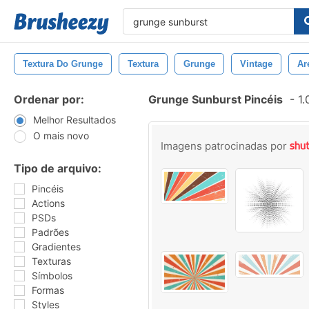
Textura Do Grunge
Textura
Grunge
Vintage
Ar
Ordenar por:
Grunge Sunburst Pincéis
-
1.
Melhor Resultados
O mais novo
Imagens patrocinadas por
Tipo de arquivo:
Pincéis
Actions
PSDs
Padrões
Gradientes
Texturas
Símbolos
Formas
Styles