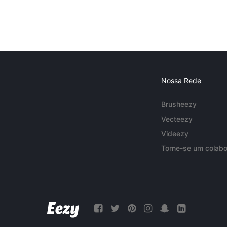
Nossa Rede
Brusheezy
Vecteezy
Videezy
Torne-se um colabo