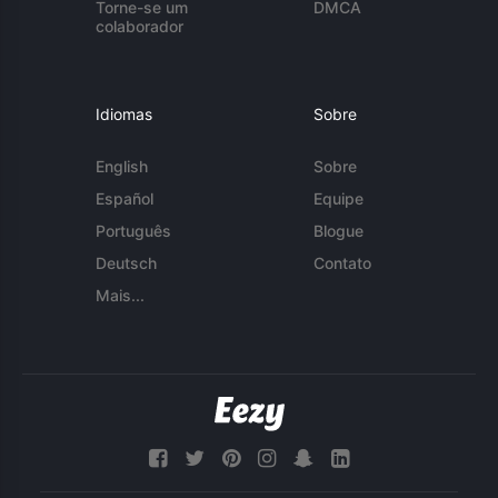
Torne-se um
DMCA
colaborador
Idiomas
Sobre
English
Sobre
Español
Equipe
Português
Blogue
Deutsch
Contato
Mais...