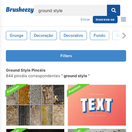
echar
Entrar
Inscreva-se
Grunge
Decoração
Decorativo
Fundo
Sujo
Filters
Ground Style Pincéis
844 pincéis correspondentes
ground style