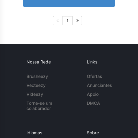
1
Nossa Rede
Links
Brusheezy
Ofertas
Vecteezy
Anunciantes
Videezy
Apoio
Torne-se um
DMCA
colaborador
Idiomas
Sobre