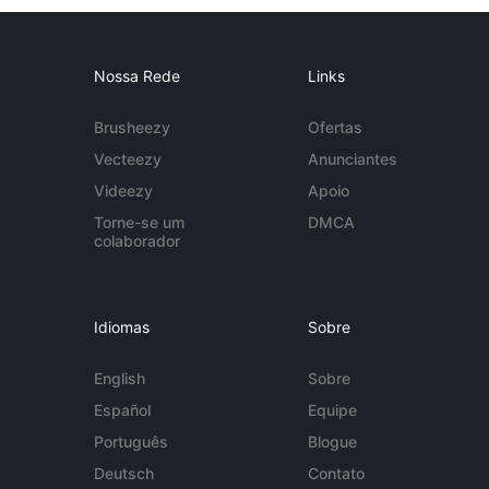
Nossa Rede
Links
Brusheezy
Ofertas
Vecteezy
Anunciantes
Videezy
Apoio
Torne-se um
DMCA
colaborador
Idiomas
Sobre
English
Sobre
Español
Equipe
Português
Blogue
Deutsch
Contato