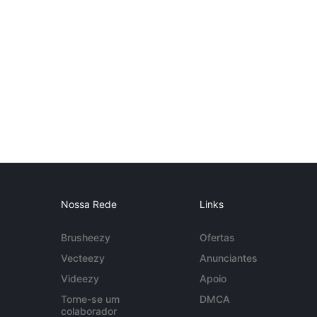
Nossa Rede
Links
Brusheezy
Ofertas
Vecteezy
Anunciantes
Videezy
Apoio
Torne-se um
DMCA
colaborador