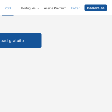
Inscreva-se
PSD
Português
Assine Premium
Entrar
oad gratuito