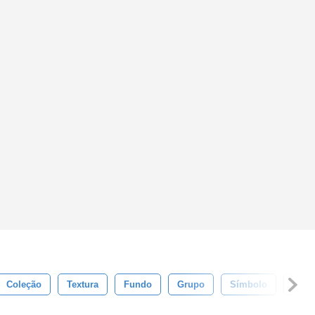
Coleção
Textura
Fundo
Grupo
Símbolo
Comi