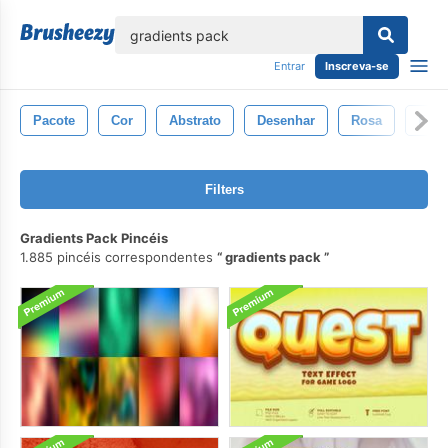
echar
Entrar
Inscreva-se
Pacote
Cor
Abstrato
Desenhar
Rosa
Fun
Filters
Gradients Pack Pincéis
1.885 pincéis correspondentes
gradients pack