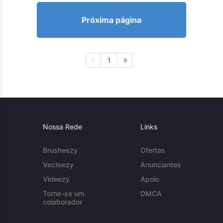
Próxima página
1
Nossa Rede
Links
Brusheezy
Ofertas
Vecteezy
Anunciantes
Videezy
Apoio
Torne-se um
DMCA
colaborador