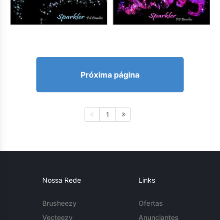
Próxima página
1
Nossa Rede
Links
Brusheezy
Ofertas
Vecteezy
Anunciantes