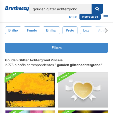
echar
Entrar
Inscreva-se
Brilho
Fundo
Brilhar
Preto
Luz
Abstrato
Filters
Gouden Glitter Achtergrond Pincéis
2.778 pincéis correspondentes
gouden glitter achtergrond