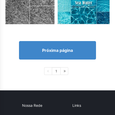
Próxima página
1
Nossa Rede
Links