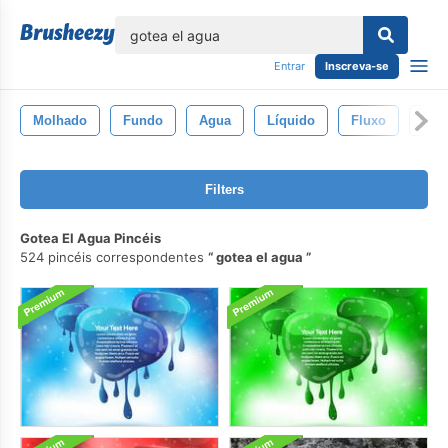
echar
Entrar
Inscreva-se
Molhado
Fundo
Agua
Líquido
Fluxo
Sal
Filters
Gotea El Agua Pincéis
524 pincéis correspondentes
gotea el agua